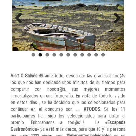
Previous
Next
Visit O Salnés
® ante todo, desea dar las gracias a tod@s
los que nos han dedicado unos minutos de su tiempo para
compartir con nosotr@s, sus mejores momentos
inmortalizados en una fotografía. En vista de todo lo vivido
en estos días , se ha decidido que los seleccionados para
continuar en el concurso son …..
#TODOS
. Si, los 11
participantes han sido los seleccionados para optar al
premio. Enhorabuena a tod@s!!! La «
Escapada
Gastronómica
» ya está más cerca, para que tú y la persona
que más ???? viváis unos
#MomentosInolvidables
en un