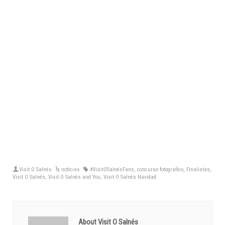
Visit O Salnés
noticias
#VisitOSalnésFans
,
concurso fotografíco
,
Finalistas
,
Visit O Salnés
,
Visit O Salnés and You
,
Visit O Salnés Navidad
About Visit O Salnés